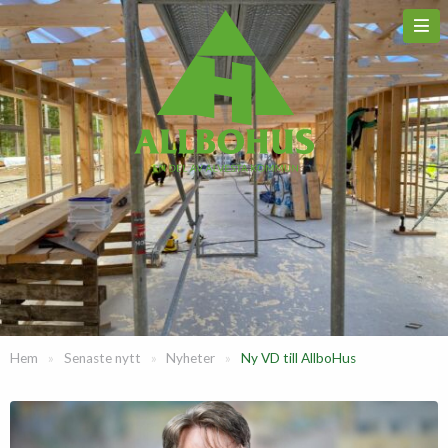
Hem
»
Senaste nytt
»
Nyheter
»
Ny VD till AllboHus