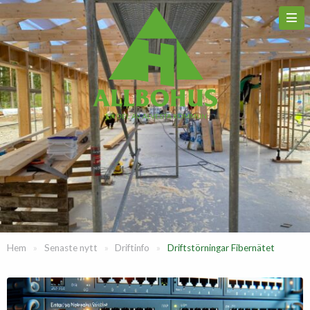
Hem
»
Senaste nytt
»
Driftinfo
»
Driftstörningar Fibernätet