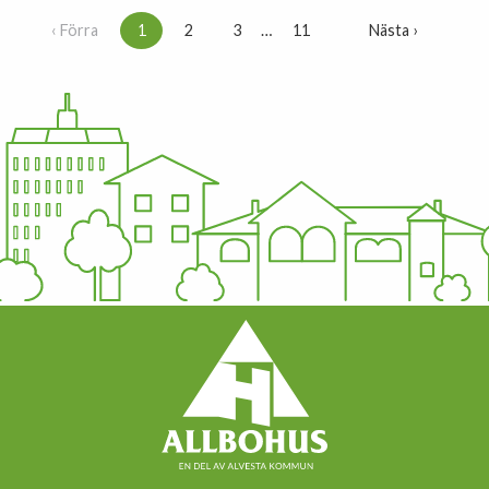
‹ Förra
1
2
3
…
11
Nästa ›