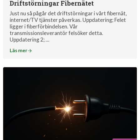
Driftstörningar Fibernätet
Just nu så pågår det driftstörningar i vårt fibernät,
internet/TV tjänster påverkas. Uppdatering; Felet
ligger i fiberförbindelsen. Vår
transmissionsleverantör felsöker detta.
Uppdatering 2; ...
Läs mer