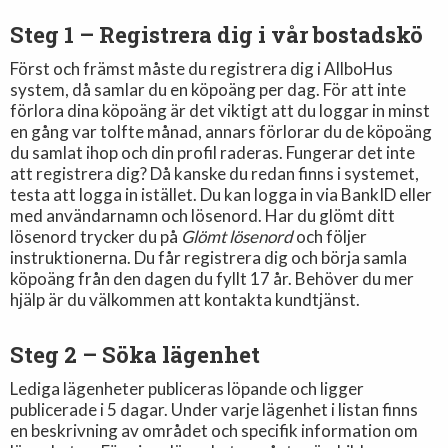
Steg 1 – Registrera dig i vår bostadskö
Först och främst måste du registrera dig i AllboHus
system, då samlar du en köpoäng per dag. För att inte
förlora dina köpoäng är det viktigt att du loggar in minst
en gång var tolfte månad, annars förlorar du de köpoäng
du samlat ihop och din profil raderas. Fungerar det inte
att registrera dig? Då kanske du redan finns i systemet,
testa att logga in istället. Du kan logga in via BankID eller
med användarnamn och lösenord. Har du glömt ditt
lösenord trycker du på
Glömt lösenord
och följer
instruktionerna. Du får registrera dig och börja samla
köpoäng från den dagen du fyllt 17 år. Behöver du mer
hjälp är du välkommen att kontakta kundtjänst.
Steg 2 – Söka lägenhet
Lediga lägenheter publiceras löpande och ligger
publicerade i 5 dagar. Under varje lägenhet i listan finns
en beskrivning av området och specifik information om