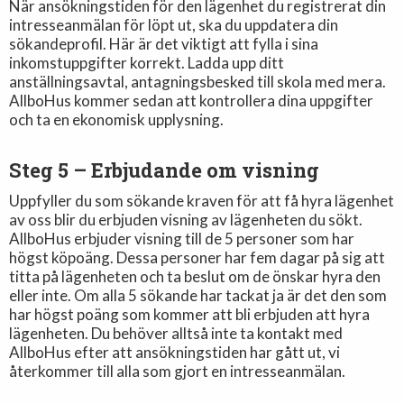
När ansökningstiden för den lägenhet du registrerat din
intresseanmälan för löpt ut, ska du uppdatera din
sökandeprofil. Här är det viktigt att fylla i sina
inkomstuppgifter korrekt. Ladda upp ditt
anställningsavtal, antagningsbesked till skola med mera.
AllboHus kommer sedan att kontrollera dina uppgifter
och ta en ekonomisk upplysning.
Steg 5 – Erbjudande om visning
Uppfyller du som sökande kraven för att få hyra lägenhet
av oss blir du erbjuden visning av lägenheten du sökt.
AllboHus erbjuder visning till de 5 personer som har
högst köpoäng. Dessa personer har fem dagar på sig att
titta på lägenheten och ta beslut om de önskar hyra den
eller inte. Om alla 5 sökande har tackat ja är det den som
har högst poäng som kommer att bli erbjuden att hyra
lägenheten. Du behöver alltså inte ta kontakt med
AllboHus efter att ansökningstiden har gått ut, vi
återkommer till alla som gjort en intresseanmälan.