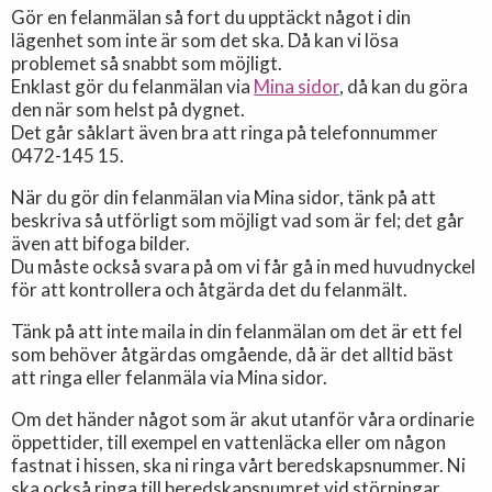
Gör en felanmälan så fort du upptäckt något i din
lägenhet som inte är som det ska. Då kan vi lösa
problemet så snabbt som möjligt.
Enklast gör du felanmälan via
Mina sidor
, då kan du göra
den när som helst på dygnet.
Det går såklart även bra att ringa på telefonnummer
0472-145 15
.
När du gör din felanmälan via Mina sidor, tänk på att
beskriva så utförligt som möjligt vad som är fel; det går
även att bifoga bilder.
Du måste också svara på om vi får gå in med huvudnyckel
för att kontrollera och åtgärda det du felanmält.
Tänk på att inte maila in din felanmälan om det är ett fel
som behöver åtgärdas omgående, då är det alltid bäst
att ringa eller felanmäla via Mina sidor.
Om det händer något som är akut utanför våra ordinarie
öppettider, till exempel en vattenläcka eller om någon
fastnat i hissen, ska ni ringa vårt beredskapsnummer. Ni
ska också ringa till beredskapsnumret vid störningar.