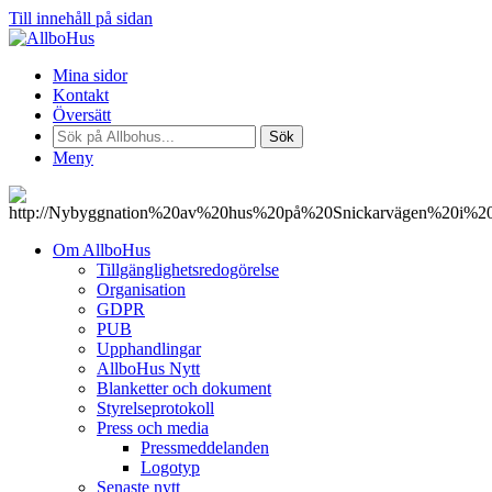
Till innehåll på sidan
Mina sidor
Kontakt
Översätt
Sök
Meny
Om AllboHus
Tillgänglighetsredogörelse
Organisation
GDPR
PUB
Upphandlingar
AllboHus Nytt
Blanketter och dokument
Styrelseprotokoll
Press och media
Pressmeddelanden
Logotyp
Senaste nytt