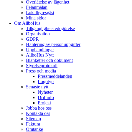
Överlåtelse av lägenhet
Felanmälan
Lokalhyresgäst
Mina sidor
Om AllboHus
Tillgänglighetsredogörelse
Organisation
GDPR
Hantering av personuppgifter
Upphandlingar
AllboHus Nytt
Blanketter och dokument
Styrelseprotokoll
Press och media
Pressmeddelanden
Logotyp
Senaste nytt
Nyheter
Driftinfo
Projekt
Jobba hos oss
Kontakta oss
Sitemap
Faktura
Omtanke