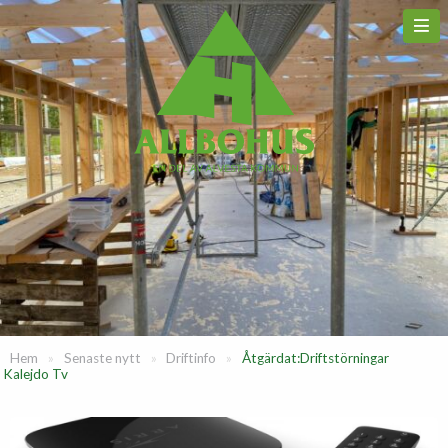
Hem
»
Senaste nytt
»
Driftinfo
»
Åtgärdat:Driftstörningar
Kalejdo Tv