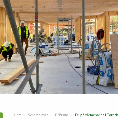
Hem
»
Senaste nytt
»
Driftinfo
»
Fel på värmepanna i Torps