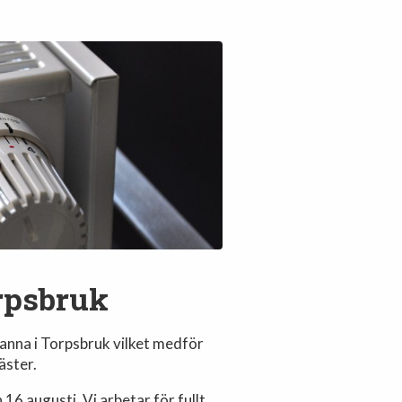
rpsbruk
anna i Torpsbruk vilket medför
äster.
16 augusti. Vi arbetar för fullt