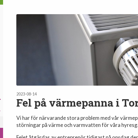
2023-08-14
Fel på värmepanna i To
Vi har för närvarande stora problem med vår värmep
störningar på värme och varmvatten för våra hyresg
Felet åtgärdas av entreprenör tidigast på onsdag den 