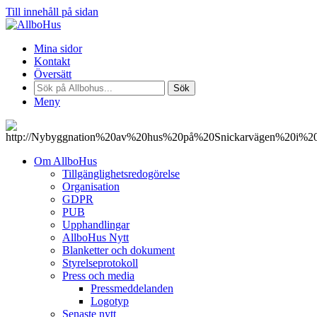
Till innehåll på sidan
Mina sidor
Kontakt
Översätt
Sök
Meny
Om AllboHus
Tillgänglighetsredogörelse
Organisation
GDPR
PUB
Upphandlingar
AllboHus Nytt
Blanketter och dokument
Styrelseprotokoll
Press och media
Pressmeddelanden
Logotyp
Senaste nytt