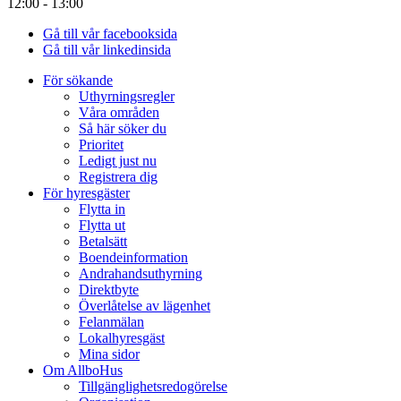
12:00 - 13:00
Gå till vår facebooksida
Gå till vår linkedinsida
För sökande
Uthyrningsregler
Våra områden
Så här söker du
Prioritet
Ledigt just nu
Registrera dig
För hyresgäster
Flytta in
Flytta ut
Betalsätt
Boendeinformation
Andrahandsuthyrning
Direktbyte
Överlåtelse av lägenhet
Felanmälan
Lokalhyresgäst
Mina sidor
Om AllboHus
Tillgänglighetsredogörelse