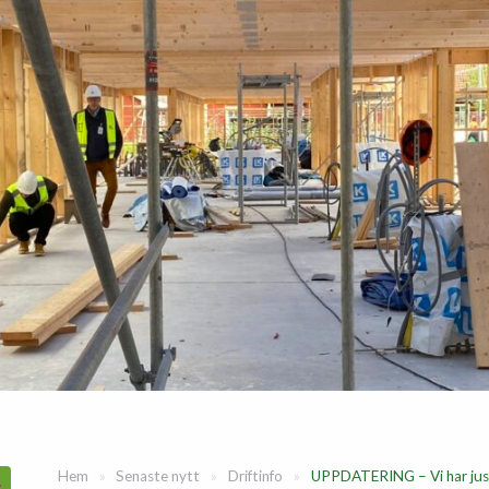
Hem
»
Senaste nytt
»
Driftinfo
»
UPPDATERING – Vi har just