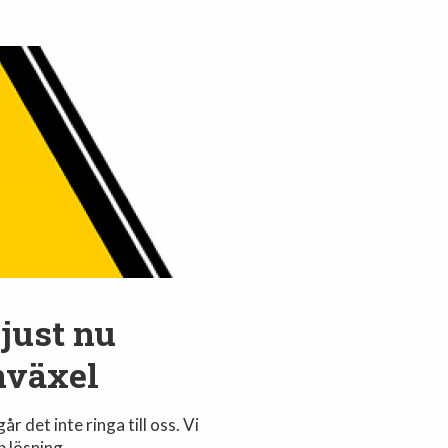
just nu
nväxel
r det inte ringa till oss. Vi
b lösning.