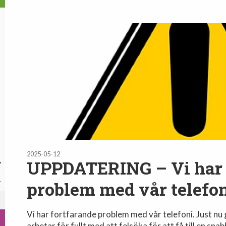
2025-05-12
UPPDATERING – Vi har 
problem med vår telefo
Vi har fortfarande problem med vår telefoni. Just nu gå
arbetar för fullt med att felsöka för att få till en snab