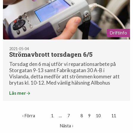
Driftinfo
2021-05-04
Strömavbrott torsdagen 6/5
Torsdag den 6 maj utför vi reparationsarbete på
Storgatan 9-13 samt Fabriksgatan 30 A-B i
Vislanda, detta medför att strömmen kommer att
brytas kl. 10-12. Med vänlig hälsning Allbohus
Läs mer
‹ Förra
1
…
7
8
9
10
11
Nästa ›