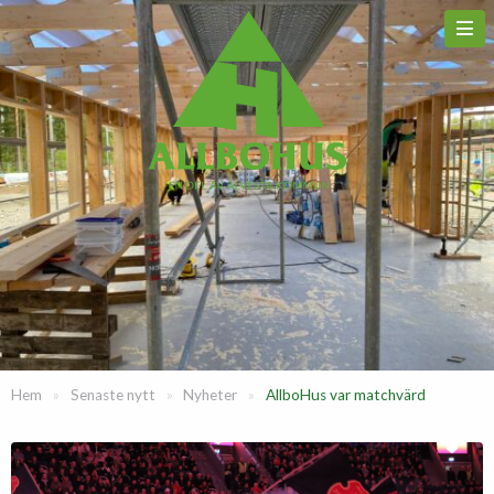
Hem
»
Senaste nytt
»
Nyheter
»
AllboHus var matchvärd