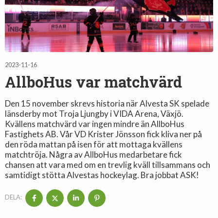
2023-11-16
AllboHus var matchvärd
Den 15 november skrevs historia när Alvesta SK spelade
länsderby mot Troja Ljungby i VIDA Arena, Växjö.
Kvällens matchvärd var ingen mindre än AllboHus
Fastighets AB. Vår VD Krister Jönsson fick kliva ner på
den röda mattan på isen för att mottaga kvällens
matchtröja. Några av AllboHus medarbetare fick
chansen att vara med om en trevlig kväll tillsammans och
samtidigt stötta Alvestas hockeylag. Bra jobbat ASK!
DELA: