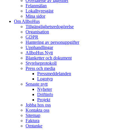
Överlåtelse av lägenhet
Felanmälan
Lokalhyresgäst
Mina sidor
Om AllboHus
Tillgänglighetsredogörelse
Organisation
GDPR
Hantering av personuppgifter
Upphandlingar
AllboHus Nytt
Blanketter och dokument
Styrelseprotokoll
Press och media
Pressmeddelanden
Logotyp
Senaste nytt
Nyheter
Driftinfo
Projekt
Jobba hos oss
Kontakta oss
Sitemap
Faktura
Omtanke