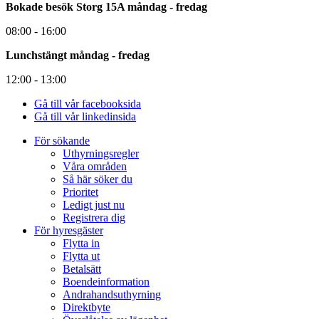
Bokade besök Storg 15A måndag - fredag
08:00 - 16:00
Lunchstängt måndag - fredag
12:00 - 13:00
Gå till vår facebooksida
Gå till vår linkedinsida
För sökande
Uthyrningsregler
Våra områden
Så här söker du
Prioritet
Ledigt just nu
Registrera dig
För hyresgäster
Flytta in
Flytta ut
Betalsätt
Boendeinformation
Andrahandsuthyrning
Direktbyte