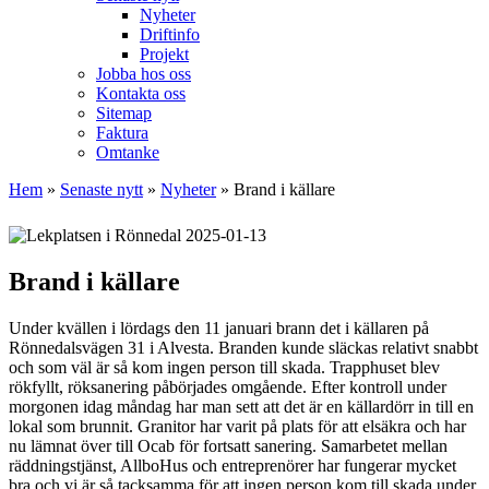
Nyheter
Driftinfo
Projekt
Jobba hos oss
Kontakta oss
Sitemap
Faktura
Omtanke
Hem
»
Senaste nytt
»
Nyheter
»
Brand i källare
2025-01-13
Brand i källare
Under kvällen i lördags den 11 januari brann det i källaren på
Rönnedalsvägen 31 i Alvesta. Branden kunde släckas relativt snabbt
och som väl är så kom ingen person till skada. Trapphuset blev
rökfyllt, röksanering påbörjades omgående. Efter kontroll under
morgonen idag måndag har man sett att det är en källardörr in till en
lokal som brunnit. Granitor har varit på plats för att elsäkra och har
nu lämnat över till Ocab för fortsatt sanering. Samarbetet mellan
räddningstjänst, AllboHus och entreprenörer har fungerar mycket
bra och vi är så tacksamma för att ingen person kom till skada under