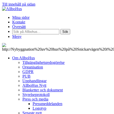
Till innehåll på sidan
Mina sidor
Kontakt
Översätt
Sök
Meny
Om AllboHus
Tillgänglighetsredogörelse
Organisation
GDPR
PUB
Upphandlingar
AllboHus Nytt
Blanketter och dokument
Styrelseprotokoll
Press och media
Pressmeddelanden
Logotyp
Senaste nytt