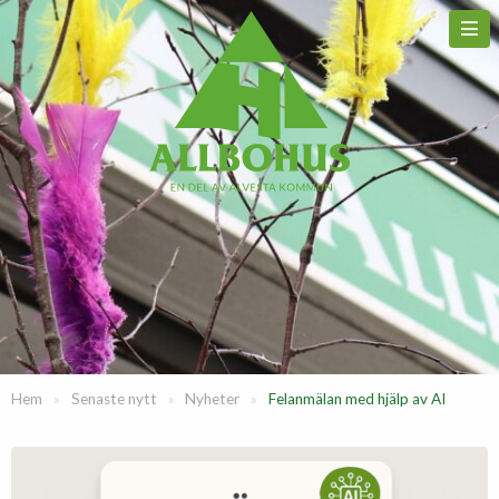
Hem
»
Senaste nytt
»
Nyheter
»
Felanmälan med hjälp av AI