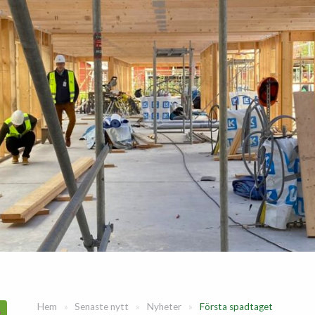
Hem
»
Senaste nytt
»
Nyheter
»
Första spadtaget