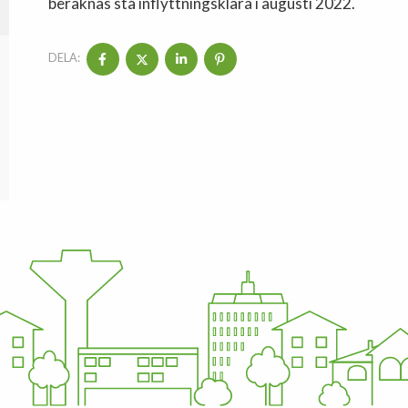
beräknas stå inflyttningsklara i augusti 2022.
DELA: