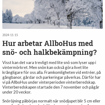
2024-11-15
Hur arbetar AllboHus med
snö- och halkbekämpning?
Visst kan det vara trevligt med lite snö som lyser upp i
vintermörkret. Men snön kan också göra livet lite
krångligare för oss alla. Framkomligheten vid entréer, på
gångbanor, gårdar och parkeringar påverkas. Därför har
vi på AllboHus under vinterperioden vinterberedskap.
Vinterberedskapen startade den 7 november och pågår
under 20 veckor.
Snöröjning påbörjas normalt när snödjupet blir 5 cm eller