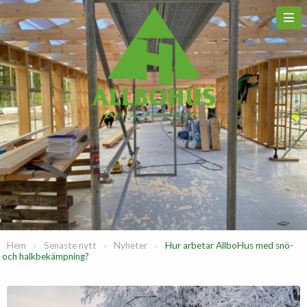
Hem
»
Senaste nytt
»
Nyheter
»
Hur arbetar AllboHus med snö-
och halkbekämpning?