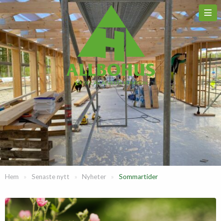
Hem
»
Senaste nytt
»
Nyheter
»
Sommartider