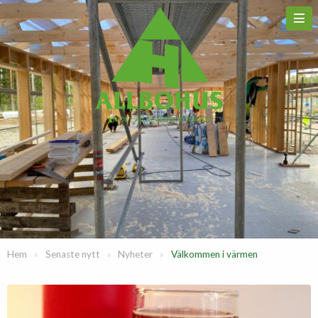
Hem
»
Senaste nytt
»
Nyheter
»
Välkommen i värmen