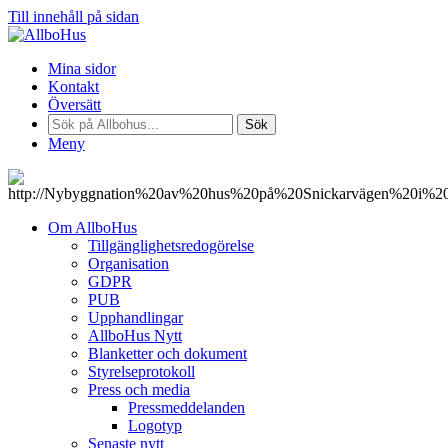
Till innehåll på sidan
Mina sidor
Kontakt
Översätt
Sök
Meny
Om AllboHus
Tillgänglighetsredogörelse
Organisation
GDPR
PUB
Upphandlingar
AllboHus Nytt
Blanketter och dokument
Styrelseprotokoll
Press och media
Pressmeddelanden
Logotyp
Senaste nytt