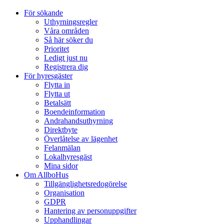
För sökande
Uthyrningsregler
Våra områden
Så här söker du
Prioritet
Ledigt just nu
Registrera dig
För hyresgäster
Flytta in
Flytta ut
Betalsätt
Boendeinformation
Andrahandsuthyrning
Direktbyte
Överlåtelse av lägenhet
Felanmälan
Lokalhyresgäst
Mina sidor
Om AllboHus
Tillgänglighetsredogörelse
Organisation
GDPR
Hantering av personuppgifter
Upphandlingar