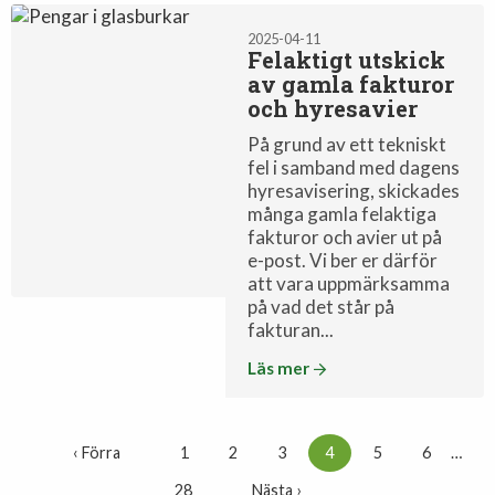
2025-04-11
Felaktigt utskick
av gamla fakturor
och hyresavier
På grund av ett tekniskt
fel i samband med dagens
hyresavisering, skickades
många gamla felaktiga
fakturor och avier ut på
e-post. Vi ber er därför
att vara uppmärksamma
på vad det står på
fakturan...
Läs mer
‹ Förra
1
2
3
4
5
6
…
28
Nästa ›