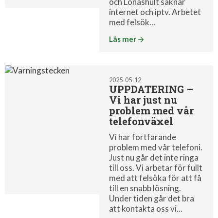
och Lönashult saknar
internet och iptv. Arbetet
med felsök...
Läs mer
Driftinfo
2025-05-12
UPPDATERING –
Vi har just nu
problem med vår
telefonväxel
Vi har fortfarande
problem med vår telefoni.
Just nu går det inte ringa
till oss. Vi arbetar för fullt
med att felsöka för att få
till en snabb lösning.
Under tiden går det bra
att kontakta oss vi...