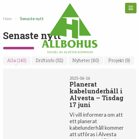
Hem
»
Senaste nytt
Senaste nytt
Alla
(140)
Driftinfo
(52)
Nyheter
(80)
Projekt
(9)
Driftinfo
2025-06-16
Planerat
kabelunderhåll i
Alvesta – Tisdag
17 juni
Vi vill informera om att
ett planerat
kabelunderhåll kommer
att utföras i Alvesta