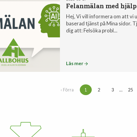
Felanmälan med hjälp
Hej, Vi vill informera om att v
baserad tjänst på Mina sidor. T
dig att: Felsöka probl...
Läs mer
‹ Förra
1
2
3
…
25