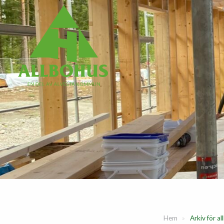
Hem
»
Arkiv för a