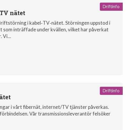
Driftinfo
-TV nätet
driftstörning i kabel‑TV‑nätet. Störningen uppstod i
som inträffade under kvällen, vilket har påverkat
 Vi...
Driftinfo
ätet
ngar i vårt fibernät, internet/TV tjänster påverkas.
erförbindelsen. Vår transmissionsleverantör felsöker