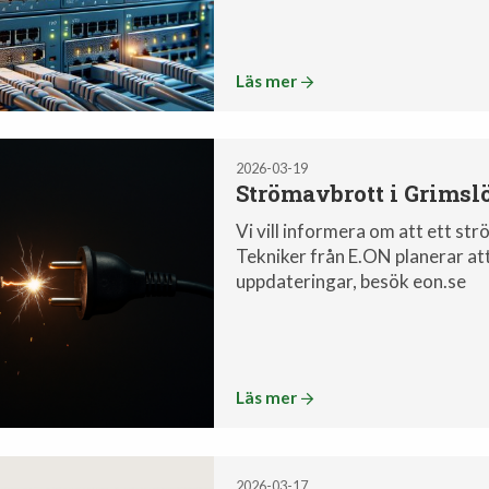
Läs mer
2026-03-19
Strömavbrott i Grimsl
Vi vill informera om att ett s
Tekniker från E.ON planerar att
uppdateringar, besök eon.se
Läs mer
2026-03-17