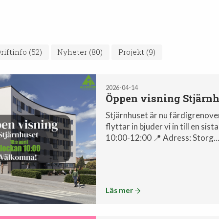
riftinfo
(52)
Nyheter
(80)
Projekt
(9)
2026-04-14
Öppen visning Stjärnh
Stjärnhuset är nu färdigrenover
flyttar in bjuder vi in till en s
10:00-12:00 📍 Adress: Storg..
Läs mer