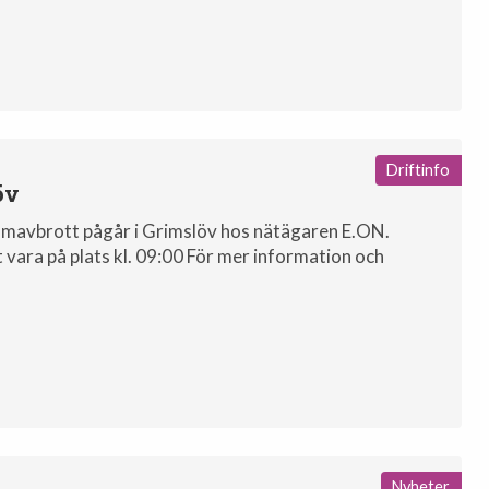
Driftinfo
öv
trömavbrott pågår i Grimslöv hos nätägaren E.ON.
 vara på plats kl. 09:00 För mer information och
Nyheter