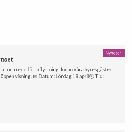
Nyheter
uset
at och redo för inflyttning. Innan våra hyresgäster
ista öppen visning. 📅 Datum: Lördag 18 april🕙 Tid:
.